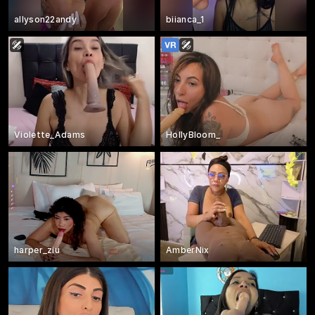
allyson22andy
biianca_1
Violette_Adams
HollyBloom_
harper_ziu
AmberNix