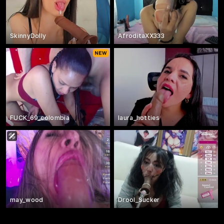
SkinnyDolly
AfroditaXX333
FUCK_69_colombia
laura_hotties
may_wood
Drool_Sucker