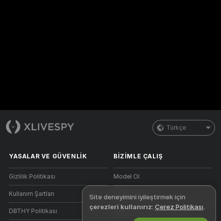
Türkçe
YASALAR VE GÜVENLIK
BIZIMLE ÇALIŞ
Gizlilik Politikası
Model Ol
Kullanım Şartları
Stüdyo Kaydı
Site deneyimini iyileştirmek için
çerezleri kullanırız
:
Çerez Politikası
.
DBTHY Politikası
Webcam Ortaklık Programı