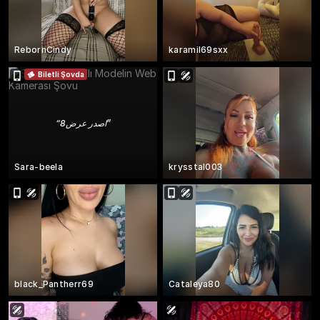
RebornCindy
karamil69sxx
Biletli Şovda
“
اصدر عرض8
”
Sara-beela
krysstal003
black_Pantherr69
Cataleya80