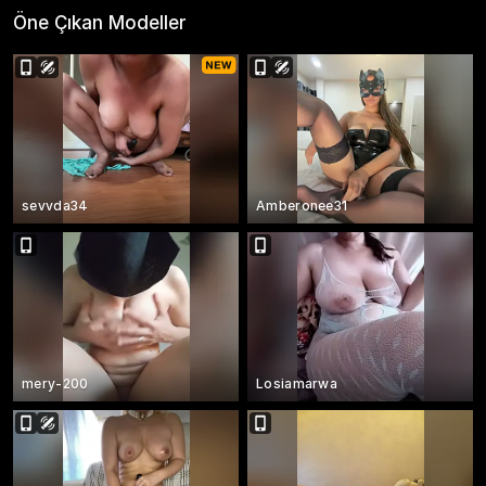
Öne Çıkan Modeller
sevvda34
Amberonee31
mery-200
Losiamarwa