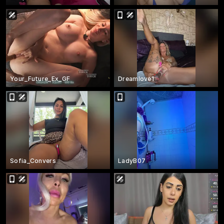
Your_Future_Ex_GF
Dreamlove1
Sofia_Convers
LadyB07