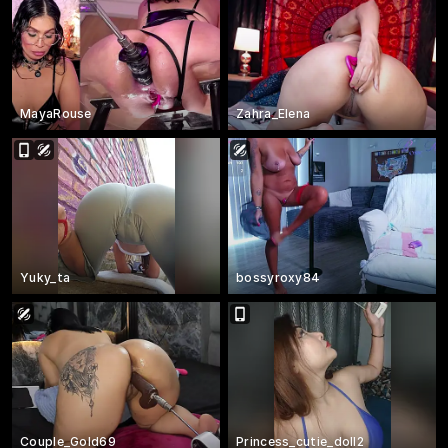
MayaRouse
Zahra_Elena
Yuky_ta
bossyroxy84
Couple_Gold69
Princess_cutie_doll2