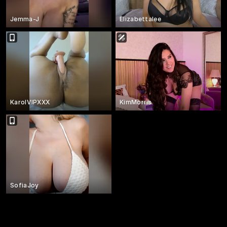
Jemma-J
Elizabettalee
KarolVIPXXX
KimMorris
SofiaJoy