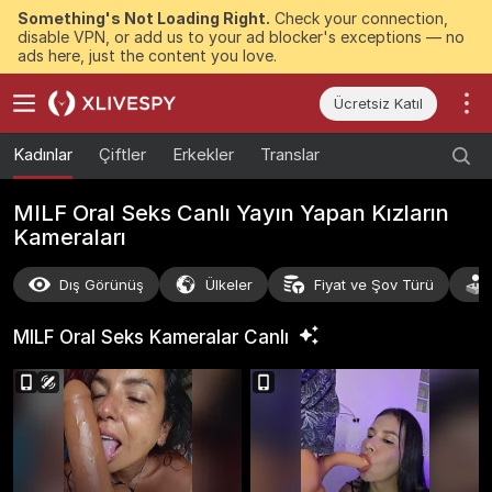
Something's Not Loading Right.
Check your connection,
disable VPN, or add us to your ad blocker's exceptions — no
ads here, just the content you love.
Ücretsiz Katıl
Kadınlar
Çiftler
Erkekler
Translar
MILF Oral Seks Canlı Yayın Yapan Kızların
Kameraları
Dış Görünüş
Ülkeler
Fiyat ve Şov Türü
MILF Oral Seks Kameralar
Canlı